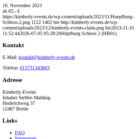
16. November 2023
ab 65,- €
https://kimberly-events.de/wp-content/uploads/2023/11/Huepfburg-
Schloss-2.png
1122
1402
hre
http://kimberly-events.de/wp-
content/uploads/2023/12/kimberly-events-claim.png
hre
2023-11-16
11:52:44
2026-07-05 05:28:20
Hüpfburg Schloss 2 (HB01)
Kontakt
E-Mail:
kontakt@kimberly-events.de
Telefon:
015731343803
Adresse
Kimberly-Events
Inhaber Steffen Mahling
Hederichweg 37
12487 Berlin
Links
FAQ
Impressum