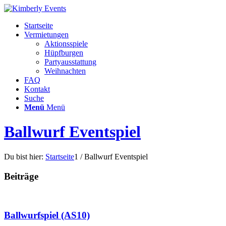
Startseite
Vermietungen
Aktionsspiele
Hüpfburgen
Partyausstattung
Weihnachten
FAQ
Kontakt
Suche
Menü
Menü
Ballwurf Eventspiel
Du bist hier:
Startseite
1
/
Ballwurf Eventspiel
Beiträge
Ballwurfspiel (AS10)