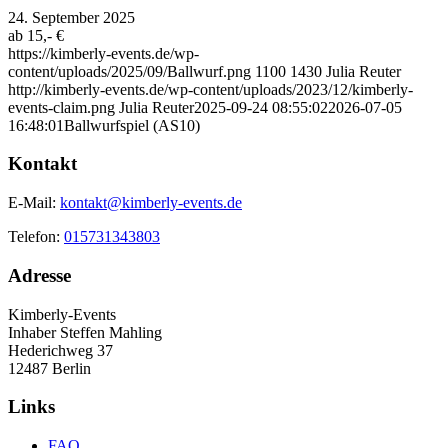
24. September 2025
ab 15,- €
https://kimberly-events.de/wp-
content/uploads/2025/09/Ballwurf.png
1100
1430
Julia Reuter
http://kimberly-events.de/wp-content/uploads/2023/12/kimberly-
events-claim.png
Julia Reuter
2025-09-24 08:55:02
2026-07-05
16:48:01
Ballwurfspiel (AS10)
Kontakt
E-Mail:
kontakt@kimberly-events.de
Telefon:
015731343803
Adresse
Kimberly-Events
Inhaber Steffen Mahling
Hederichweg 37
12487 Berlin
Links
FAQ